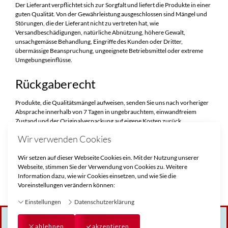
Der Lieferant verpflichtet sich zur Sorgfalt und liefert die Produkte in einer
guten Qualität. Von der Gewährleistung ausgeschlossen sind Mängel und
Störungen, die der Lieferant nicht zu vertreten hat, wie
Versandbeschädigungen, natürliche Abnützung, höhere Gewalt,
unsachgemässe Behandlung, Eingriffe des Kunden oder Dritter,
übermässige Beanspruchung, ungeeignete Betriebsmittel oder extreme
Umgebungseinflüsse.
Rückgaberecht
Produkte, die Qualitätsmängel aufweisen, senden Sie uns nach vorheriger
Absprache innerhalb von 7 Tagen in ungebrauchtem, einwandfreiem
Zustand und der Originalverpackung auf eigene Kosten zurück.
Wir verwenden Cookies
Rechtshinweis
Wir setzen auf dieser Webseite Cookies ein. Mit der Nutzung unserer
Gerichtsstand ist 4600 Olten. Es gilt ausschliesslich schweizerisches Recht.
Webseite, stimmen Sie der Verwendung von Cookies zu. Weitere
Information dazu, wie wir Cookies einsetzen, und wie Sie die
4600 Olten, 01.07.2023
Voreinstellungen verändern können:
Einstellungen
Datenschutzerklärung
ablehnen
akzeptieren