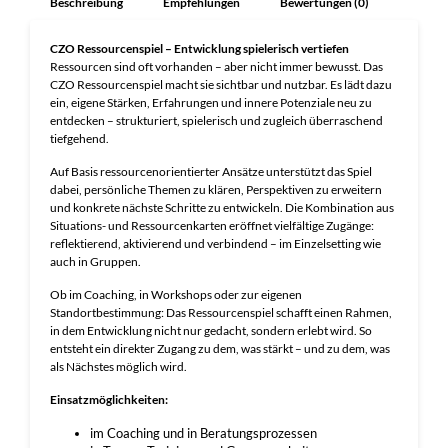
Beschreibung
Empfehlungen
Bewertungen (0)
CZO Ressourcenspiel – Entwicklung spielerisch vertiefen
Ressourcen sind oft vorhanden – aber nicht immer bewusst. Das
CZO Ressourcenspiel macht sie sichtbar und nutzbar. Es lädt dazu
ein, eigene Stärken, Erfahrungen und innere Potenziale neu zu
entdecken – strukturiert, spielerisch und zugleich überraschend
tiefgehend.
Auf Basis ressourcenorientierter Ansätze unterstützt das Spiel
dabei, persönliche Themen zu klären, Perspektiven zu erweitern
und konkrete nächste Schritte zu entwickeln. Die Kombination aus
Situations- und Ressourcenkarten eröffnet vielfältige Zugänge:
reflektierend, aktivierend und verbindend – im Einzelsetting wie
auch in Gruppen.
Ob im Coaching, in Workshops oder zur eigenen
Standortbestimmung: Das Ressourcenspiel schafft einen Rahmen,
in dem Entwicklung nicht nur gedacht, sondern erlebt wird. So
entsteht ein direkter Zugang zu dem, was stärkt – und zu dem, was
als Nächstes möglich wird.
Einsatzmöglichkeiten:
im Coaching und in Beratungsprozessen