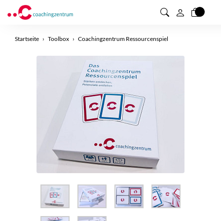
0
Startseite
Toolbox
Coachingzentrum Ressourcenspiel